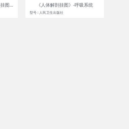
《人体解剖挂图》-局部解剖挂图（67张）
《人体解剖挂图》-呼吸系统
型号 : 人民卫生出版社