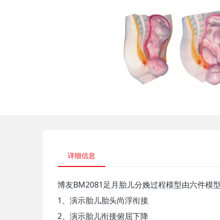
详细信息
博友BM2081足月胎儿分娩过程模型由六件模
1、演示胎儿胎头尚浮衔接
2、演示胎儿衔接俯屈下降