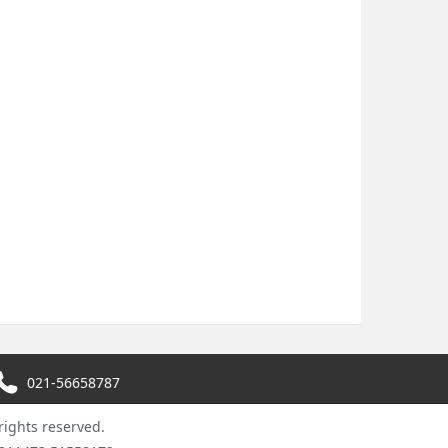
021-56658787
hts reserved.