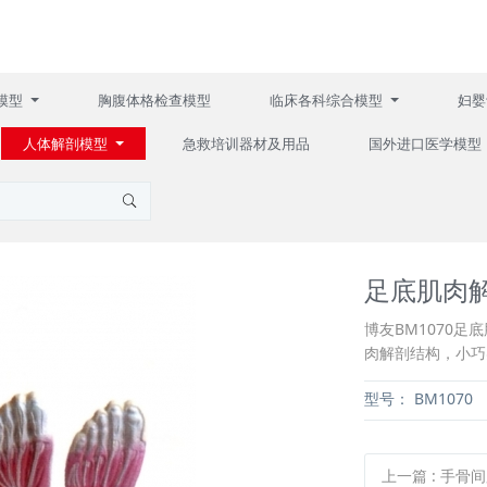
模型
胸腹体格检查模型
临床各科综合模型
妇婴
人体解剖模型
急救培训器材及用品
国外进口医学模型
足底肌肉
博友BM1070足
肉解剖结构，小巧
型号：
BM1070
上一篇
:
手骨间