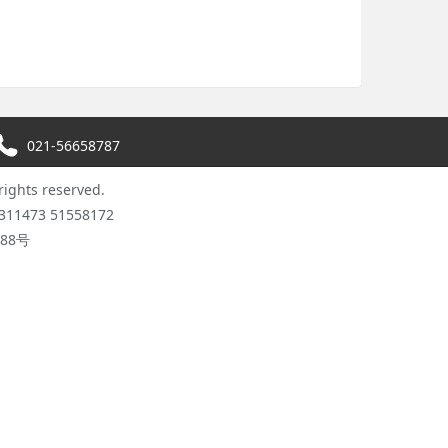
021-56658787
hts reserved.
11473 51558172
088号