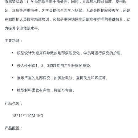
微感染状态，让学员熟悉早期干预处理。同时，直观展示脚趾截肢、夏柯氏
足、坏疽等严重病变，为学员提供全面学习场景。无论是医护院校教学，还是
在职医护人员技能精进培训，它都是掌握糖尿病足部病变护理的关键教具，助
力提升专业救治水平。
主要功能：
模型设计为糖尿病导致的足部病理变化，学员可进行病变的护理。
侵入性创造1、2、3脚趾周围产生轻微的感染。
展示严重的足部病变，如脚趾截肢、夏柯氏足和坏疽等。
模型材料柔软有弹性，脚趾可弯曲。
产品包装：
18*11*11CM 1KG
产品配置：