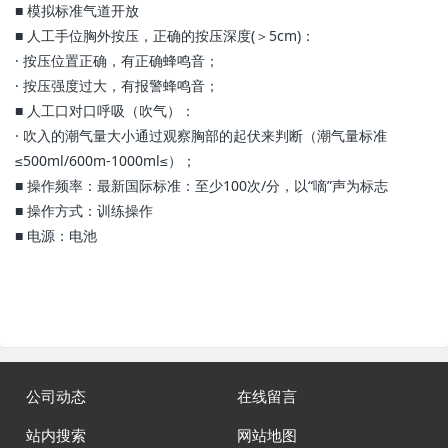
■ 模拟标准气道开放
■ 人工手位胸外按压，正确的按压深度(＞5cm)：
· 按压位置正确，有正确蜂鸣音；
· 按压强度过大，有报警蜂鸣音；
■ 人工口对口呼吸（吹气）：
· 吹入的潮气量大小通过观察胸部的起伏来判断（潮气量标准
≤500ml/600m-1000ml≤）；
■ 操作频率：最新国际标准：至少100次/分，以“嘀”声为标志
■ 操作方式：训练操作
■ 电源：电池
公司动态
在线留言
站内搜索
网站地图