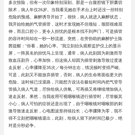
多次惊险，但有一次印象特别深刻。那是一台腹腔镜下胆囊切
除术，病人年仅26岁。当我看见她在手术台上时还没一丝特别
危险的预感。麻醉诱导开始了，很快，病人就进入麻醉状态，
我开始给她的气管插管，这时才发现她不但颈短，颈部很难屈
伸，而且口腔小，更令人担忧的是根本找不到声门，可是插管
的容许时间却在一秒一秒流逝。突然，在旁协助的麻醉护士陈
茜提醒：“你看，她的心率。”我立刻抬头观察监护仪上的显示
屏，一阵莫名的担忧马上呈现，通常，病人此刻因为刺激而导
致血压剧升，心率加快，但这病人却因为插管刺激导致过度迷
走反射，心率骤降至35次／每分钟左右，情况顿时变得严峻。
可是，此刻又不能放弃插管，否则，病人的生命将面临更大的
危险。这时候已没退路，只能想方设法在极短时间内把气管导
管插入病人气道，尽快给病人供氧，可再插又将继续增加病人
迷走反射。果然，当我改用可视咽喉镜进行插管时，尽管极其
小心，病人可怕的症状还是出现了，由于咽喉镜对咽喉部的刺
激导致迷走反射，心电图波形持续拉长，心率骤降为零，我不
得不立刻把咽喉镜退出，此刻，给病人留下的时间已极少，绝
对是分秒必争。