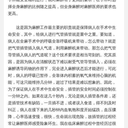
择全身麻醉的比例随之提高，但全身麻醉对麻醉医师的要求也
更高。
这是因为麻醉工作最主要的职责就是保障病人在手术中生
命安全，其中，给病人进行气管插管就是重中之重。要知道，
病人在全麻手术中的呼吸全靠呼吸机来带动，怎么带动？就是
把气管插管插入病人气道，利用麻醉机来带动。那怎么把气管
导管插入病人的气道呢？这个技术要求是相当苛刻的。究其原
因，是因为病人在清醒状态下难以耐受气管导管插入，必须在
麻醉诱导药物的作用下，完全进入麻醉状态后才能进行，可此
时，病人的呼吸已暂停，全靠体内积蓄的氧气来维持心脑的机
能，可这只能维持几分钟，超过了结果是难以想象的。因此，
为了保证病人在手术中生命安全，插管的安全时间必须控制在
一分钟之内。如果在这几十秒内，无论是病人插管条件差，还
是插管技术有缺陷，一旦插不进，或者误入食道，得不到及时
纠正，病人在接下来的几秒钟内血氧饱和度开始猛跌，血压骤
降，心率迅速变慢，很快，生命就出现危险，故插管的过程经
常让麻醉医师感受险象环生。我在临床麻醉过程中曾经历过很