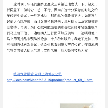
这时候，年轻的麻醉医生沈云希望让他尝试一下。起先，
我同意了，但转念一想，不行。因为在这十分紧急的时刻交给
年轻医生尝试，一旦不成功，那面临的危险将更大，如果再引
起病人心跳停搏，而且又没抢救过来，那对病人以及家属都难
以交待，再说，为什么把可能面临的责任推卸给年轻医生呢？
我马上替下他，一边给病人进行面罩加压供氧；一边嘱咐他：
马上用阿托品来预防性抢救。十几秒钟以后，我定了定神，用
可视咽喉镜再次尝试，这次依稀看到病人声门位置，谨慎地把
气管导管插入病人气道，立即供氧，病人顿时转危为安
练习气管插管 选择上海博友公司
http://localhost/MetInfo5.3.19/product/product_69_1.html