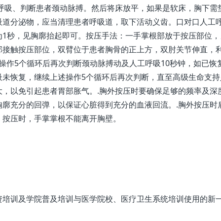
者呼吸、判断患者颈动脉搏。然后将床放平，如果是软床，胸下需
吸道分泌物，应当清理患者呼吸道，取下活动义齿。口对口人工
为1秒，见胸廓抬起即可。按压手法：一手掌根部放于按压部位，
部接触按压部位，双臂位于患者胸骨的正上方，双肘关节伸直，
.操作5个循环后再次判断颈动脉搏动及人工呼吸10秒钟，如已恢
吸未恢复，继续上述操作5个循环后再次判断，直至高级生命支持
大，以免引起患者胃部胀气。.胸外按压时要确保足够的频率及深
胸廓充分的回弹，以保证心脏得到充分的血液回流。.胸外按压时
。按压时，手掌掌根不能离开胸壁。
资培训及学院普及培训与医学院校、医疗卫生系统培训使用的新