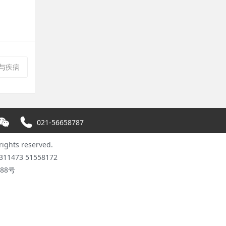
与疾病
021-56658787
hts reserved.
11473 51558172
088号