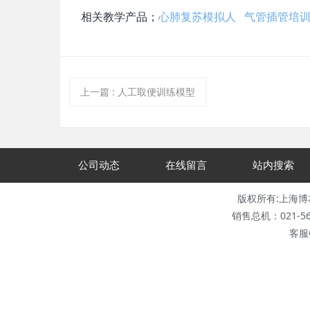
相关教学产品；
心肺复苏模拟人
气管插管培
上一篇
:
人工取便训练模型
公司动态
在线留言
站内搜索
版权所有:上海博友科教仪
销售总机：021-5665
客服Q