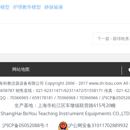
训模型
护理教学模型
静脉输液
下一篇
:
眼球检查
网站地图
器设备有限公司 Copyright 2006 - 2017 www.sh-bou.com All rig
8787 销售直线：021-62311471/62311472/51558171 传真：021-623
Q：70366965 / 659178181 / 70366968 / 70366966 / 沪ICP备05052
生产基地：上海市松江区车墩镇联营路615号20幢
ShangHai BoYou Teaching Instrument Equipments CO.,LTD
沪ICP备05052088号-1
沪公网安备31011702889932