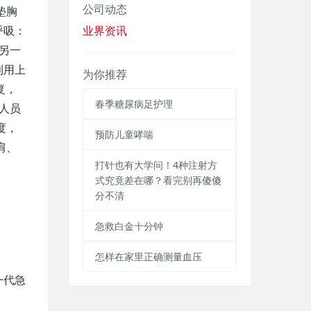
公司动态
垫胸
呼吸：
业界资讯
另一
利用上
为你推荐
复，
春季糖尿病足护理
人员
度，
预防儿童哮喘
肩、
‌打针也有大学问！4种注射方
式究竟差在哪？看完别再傻傻
分不清
急救白金十分钟
怎样在家里正确测量血压
一代急